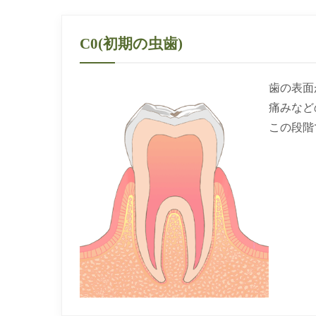
C0(初期の虫歯)
歯の表面
痛みなど
この段階