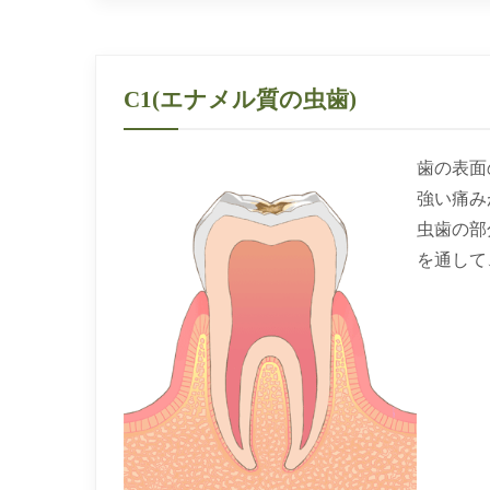
C1(エナメル質の虫歯)
歯の表面
強い痛み
虫歯の部
を通して